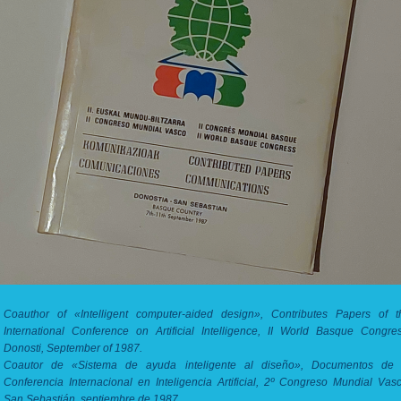
Coauthor of «Intelligent computer-aided design», Contributes Papers of t
International Conference on Artificial Intelligence, II World Basque Congres
Donosti, September of 1987.
Coautor de «Sistema de ayuda inteligente al diseño», Documentos de 
Conferencia Internacional en Inteligencia Artificial, 2º Congreso Mundial Vasc
San Sebastián, septiembre de 1987.