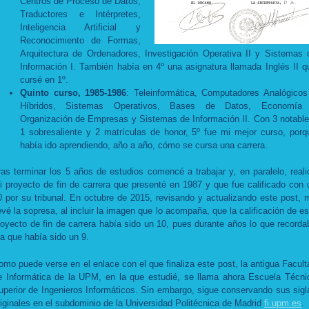
Centros de Proceso de Datos,
Traductores e Intérpretes,
Inteligencia Artificial y
Reconocimiento de Formas,
Arquitectura de Ordenadores, Investigación Operativa II y Sistemas 
Información I. También había en 4º una asignatura llamada Inglés II q
cursé en 1º.
Quinto curso, 1985-1986
: Teleinformática, Computadores Analógicos
Híbridos, Sistemas Operativos, Bases de Datos, Economía
Organización de Empresas y Sistemas de Información II. Con 3 notable
1 sobresaliente y 2 matrículas de honor, 5º fue mi mejor curso, porq
había ido aprendiendo, año a año, cómo se cursa una carrera.
ras terminar los 5 años de estudios comencé a trabajar y, en paralelo, reali
i proyecto de fin de carrera que presenté en 1987 y que fue calificado con 
0 por su tribunal. En octubre de 2015, revisando y actualizando este post, 
levé la sopresa, al incluir la imagen que lo acompaña, que la calificación de es
royecto de fin de carrera había sido un 10, pues durante años lo que recorda
ra que había sido un 9.
omo puede verse en el enlace con el que finaliza este post, la antigua Facult
e Informática de la UPM, en la que estudié, se llama ahora Escuela Técni
uperior de Ingenieros Informáticos. Sin embargo, sigue conservando sus sigl
riginales en el subdominio de la Universidad Politécnica de Madrid
fi.upm.es
.