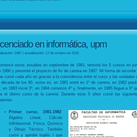
licenciado en informática, upm
alización: 1987 | actualización: 17 de octubre de 2015
omencé estos estudios en septiembre de 1981, terminé los 5 cursos en jun
e 1986 y presenté el proyecto de fin de carrera en 1987. Mi forma de recordar 
ue cursé cada año es gracias a la coincidencia entre el curso y las unidades 
a década de los 80, estos es, en 1981 entré en 1º de carrera, en 1982 pasé
º, en 1983 inicié 3º, en 1984 comencé 4º y, finalmente, en 1985 llegué a 5º q
ra el último curso de la carrera. Durante esos 5 años cursé las siguient
aterias:
Primer curso, 1981-1982
:
Álgebra Lineal, Cálculo
Infinitesimal, Física, Química
y Dibujo Técnico. También
cursé y aprobé Inglés I que