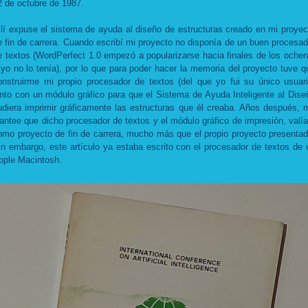
2 de octubre de 1987.
llí expuse el sistema de ayuda al diseño de estructuras creado en mi proyec
e fin de carrera. Cuando escribí mi proyecto no disponía de un buen procesad
e textos (WordPerfect 1.0 empezó a popularizarse hacia finales de los ochen
 yo no lo tenía), por lo que para poder hacer la memoria del proyecto tuve q
onstruirme mi propio procesador de textos (del que yo fui su único usuari
unto con un módulo gráfico para que el Sistema de Ayuda Inteligente al Dise
udiera imprimir gráficamente las estructuras que él creaba. Años después, 
lantee que dicho procesador de textos y el módulo gráfico de impresión, valía
omo proyecto de fin de carrera, mucho más que el propio proyecto presentad
in embargo, este artículo ya estaba escrito con el procesador de textos de 
pple Macintosh.