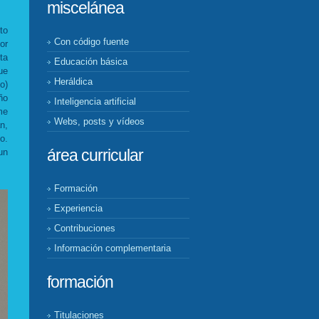
miscelánea
to
Con código fuente
or
ta
Educación básica
ue
Heráldica
o)
ño
Inteligencia artificial
me
Webs, posts y vídeos
n,
o.
área curricular
un
Formación
Experiencia
Contribuciones
Información complementaria
formación
Titulaciones