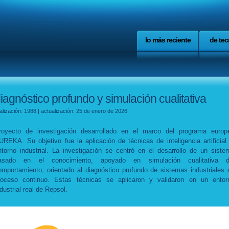
lo más reciente
de tec
iagnóstico profundo y simulación cualitativa
alización: 1988 | actualización: 25 de enero de 2026
royecto de investigación desarrollado en el marco del programa europ
UREKA. Su objetivo fue la aplicación de técnicas de inteligencia artificial 
ntorno industrial. La investigación se centró en el desarrollo de un siste
asado en el conocimiento, apoyado en simulación cualitativa d
omportamiento, orientado al diagnóstico profundo de sistemas industriales 
roceso continuo. Estas técnicas se aplicaron y validaron en un entor
dustrial real de Repsol.