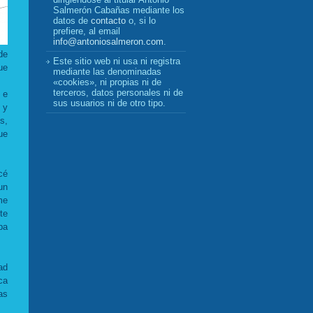
Salmerón Cabañas mediante los
datos de
contacto
o, si lo
prefiere, al email
info@antoniosalmeron.com
.
de
Este sitio web ni usa ni registra
ue
mediante las denominadas
«cookies», ni propias ni de
terceros, datos personales ni de
 e
sus usuarios ni de otro tipo.
 y
s,
ue
cé
un
me
te
ba
ad
ca
as