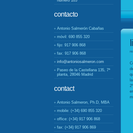
número 103
contacto
Antonio Salmerón Cabañas
móvil: 690 855 320
fijo: 917 906 868
re
fax: 917 906 868
info@antoniosalmeron.com
C
d
Paseo de la Castellana 135, 7ª
planta, 28046 Madrid
q
l
2
contact
e
m
Antonio Salmeron, Ph.D, MBA
mobile: (+34) 690 855 320
office: (+34) 917 906 868
fax: (+34) 917 906 869