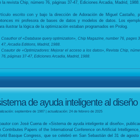
n la revista Chip, número 76, páginas 37-47, Ediciones Arcadia, Madrid, 1988.
rtículo escrito con y bajo la dirección de Adoración de Miguel Castaño, p
ntonces mi profesora de bases de datos y modelos de datos. Los ejempl
ara ilustrar la lógica de la optimización estaban programados en Prolog.
Coauthor of «Database query optimization», Chip Magazine, number 76, pages 3
47, Arcadia Editions, Madrid, 1988.
Coautor de «Optimizadores: Mejorar el acceso a los datos», Revista Chip, núme
76, páginas 37-47, Ediciones Arcadia, Madrid, 1988.
sistema de ayuda inteligente al diseño
alización: septiembre de 1987 | actualización: 24 de febrero de 2025
oautor con José Cuena de «Sistema de ayuda inteligente al diseño», publica
n Contributes Papers of the International Conference on Artificial Intelligence, 
orld Basque Congress, que se celebró en San Sebastián del 31 de agosto 