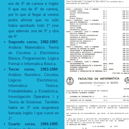
era de 3º de carrera e Inglés
II que era de 4º de carrera,
por lo que al llegar al verano
podía afirmar que no sólo
había aprobado todo 1º sino
que además una de 3º y otra
de 4º.
Segundo curso, 1982-1983
:
Análisis Matemático, Teoría
de Circuitos y Electrónica
Básica, Programación, Lógica
Formal e Informática Básica.
Tercer curso, 1983-1984
:
Análisis Numérico, Circuitos
Lógicos Electrónicos,
Informática Teórica,
Probabilidades y Estadística,
Investigación Operativa I y
Teoría de Sistemas. También
había en 3º una asignatura
llamada Inglés I que cursé en
1º.
Cuarto curso, 1984-1985
: