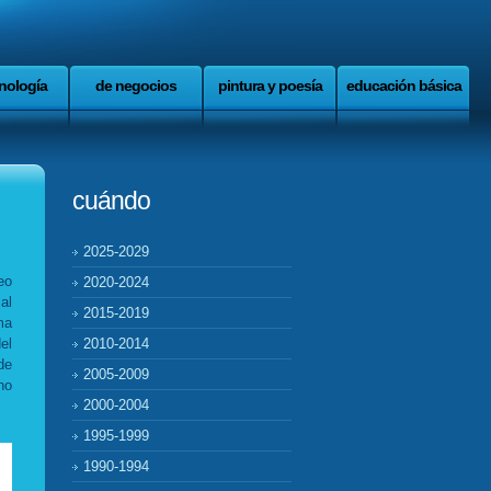
nología
de negocios
pintura y poesía
educación básica
cuándo
2025-2029
eo
2020-2024
al
2015-2019
ma
el
2010-2014
de
2005-2009
no
2000-2004
1995-1999
1990-1994