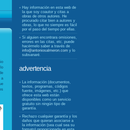
Hay información en esta web de
la que soy coautor y citas a
obras de otros autores. He
procurado citar bien a autores y
obras, lo que no siempre es fácil
por el paso del tiempo por ellas.
Si alguien encontrara omisiones,
errores en las citas, etc. puede
hacérmelo saber a través de
info@antoniosalmeron.com
y lo
subsanaré.
io
advertencia
lo
de
 a
La información (documentos,
ue
textos, programas, códigos
es
fuente, imágenes, etc.) que
ofrece esta web están
disponibles como un servicio
gratuito sin ningún tipo de
garantía.
Rechazo cualquier garantía y los
daños que quieran asociarse a
la información (sea cual sea su
formato) proporcionada en esta