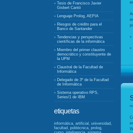
e
Tesis de Francisco Javier
Gisbert Cantó
A
Lenguaje Prolog, AEPIA
e
Riesgos de crédito para el
p
Banco de Santander
Tendencias y perspectivas
científicas de la informática
Miembro del primer claustro
democrático y constituyente de
la UPM
Claustral de la Facultad de
Informática
Delegado de 3º de la Facultad
de Informática
Sistema operativo RPS,
Series/1 de IBM
re
etiquetas
C
e
informática, artificial, universidad,
facultad, politécnica, prolog,
W
curso, inteligencia, sistema,