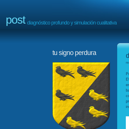
post
diagnóstico profundo y simulación cualitativa
tu signo perdura
d
re
P
E
e
b
c
p
in