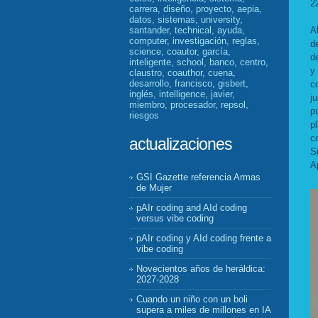
2
carrera, diseño, proyecto, aepia,
datos, sistemas, university,
santander, technical, ayuda,
A
computer, investigación, reglas,
d
science, coautor, garcía,
d
inteligente, school, banco, centro,
y
claustro, coauthor, cuena,
desarrollo, francisco, gisbert,
c
inglés, intelligence, javier,
j
miembro, procesador, repsol,
p
riesgos
p
c
actualizaciones
S
A
GSI Gazette referencia Armas
de Mujer
pAIr coding and AId coding
versus vibe coding
pAIr coding y AId coding frente a
vibe coding
Novecientos años de heráldica:
2027-2028
Cuando un niño con un boli
supera a miles de millones en IA