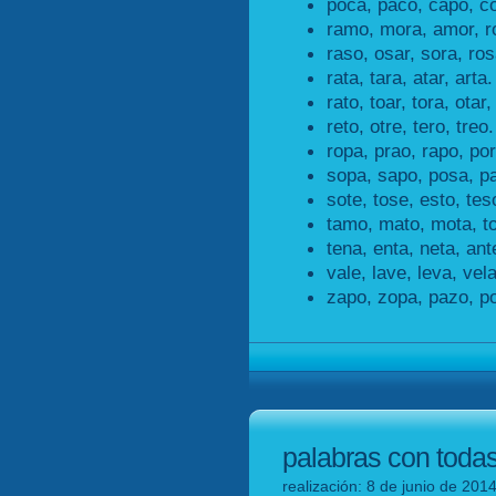
poca, paco, capo, c
ramo, mora, amor, 
raso, osar, sora, ros
rata, tara, atar, arta.
rato, toar, tora, otar,
reto, otre, tero, treo.
ropa, prao, rapo, por
sopa, sapo, posa, p
sote, tose, esto, tes
tamo, mato, mota, t
tena, enta, neta, ant
vale, lave, leva, vela
zapo, zopa, pazo, p
palabras con todas
realización: 8 de junio de 201