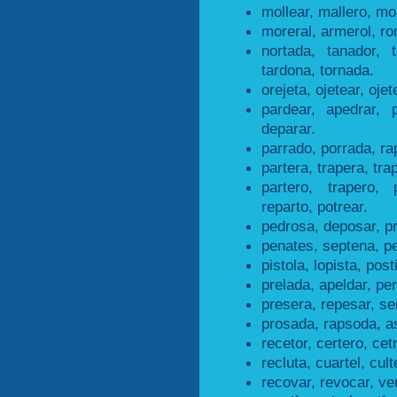
mollear, mallero, mol
moreral, armerol, ro
nortada, tanador, 
tardona, tornada.
orejeta, ojetear, ojet
pardear, apedrar, 
deparar.
parrado, porrada, ra
partera, trapera, tra
partero, trapero, 
reparto, potrear.
pedrosa, deposar, p
penates, septena, p
pistola, lopista, posti
prelada, apeldar, per
presera, repesar, se
prosada, rapsoda, a
recetor, certero, cet
recluta, cuartel, cult
recovar, revocar, ve