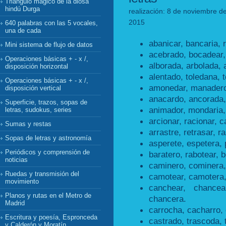
Triángulo mágico de la diosa
hindú Durga
realización: 8 de noviembre de
2015
640 palabras con las 5 vocales,
una de cada
abanicar, bancaria, 
Mini sistema de flujo de datos
acebrado, bocadear,
Operaciones básicas + - x /,
alborada, arbolada, 
disposición horizontal
alentado, toledana, 
Operaciones básicas + - x /,
amonedar, manadero
disposición vertical
anacardo, ancorada,
Superficie, trazos, sopas de
animador, mondaria,
letras, sudokus, series
arcionar, racionar, c
Sumas y restas
arrastre, retrasar, ra
Sopas de letras y astronomía
asperete, espetera, 
Periódicos y comprensión de
baratero, rabotear, b
noticias
caminero, cominera,
Ruedas y transmisión del
camotear, camotera,
movimiento
canchear, chancea
Planos y rutas en el Metro de
chancera.
Madrid
carrocha, cacharro, 
Escritura y poesía, Espronceda
castrado, trascoda, 
y Calderón y Moratín