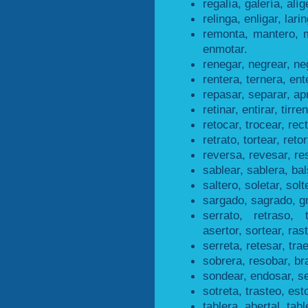
regalía, galería, alíg
relinga, enligar, lari
remonta, mantero, 
enmotar.
renegar, negrear, ne
rentera, ternera, ent
repasar, separar, ap
retinar, entirar, tirre
retocar, trocear, rec
retrato, tortear, retor
reversa, revesar, re
sablear, sablera, bal
saltero, soletar, solt
sargado, sagrado, g
serrato, retraso, 
asertor, sortear, ras
serreta, retesar, tra
sobrera, resobar, br
sondear, endosar, s
sotreta, trasteo, esto
tablera, abertal, tabl