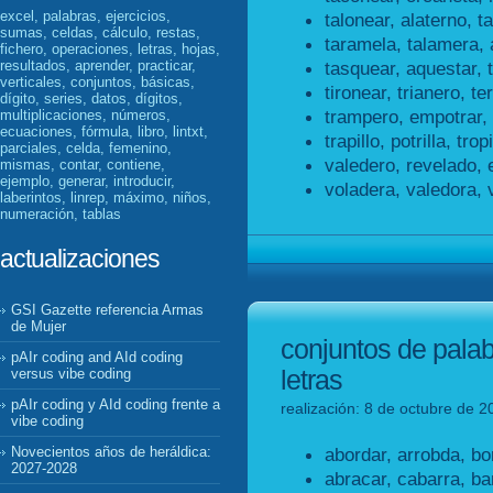
excel, palabras, ejercicios,
talonear, alaterno, t
sumas, celdas, cálculo, restas,
taramela, talamera, 
fichero, operaciones, letras, hojas,
resultados, aprender, practicar,
tasquear, aquestar, 
verticales, conjuntos, básicas,
tironear, trianero, te
dígito, series, datos, dígitos,
trampero, empotrar,
multiplicaciones, números,
ecuaciones, fórmula, libro, lintxt,
trapillo, potrilla, tropi
parciales, celda, femenino,
valedero, revelado, 
mismas, contar, contiene,
ejemplo, generar, introducir,
voladera, valedora, 
laberintos, linrep, máximo, niños,
numeración, tablas
actualizaciones
GSI Gazette referencia Armas
de Mujer
conjuntos de pala
pAIr coding and AId coding
letras
versus vibe coding
pAIr coding y AId coding frente a
realización: 8 de octubre de 2
vibe coding
abordar, arrobda, bo
Novecientos años de heráldica:
2027-2028
abracar, cabarra, ba