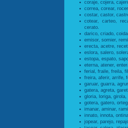
coraje, cojera, cajer
correa, corear, roce
costar, castor, castr
cotear, carteo, rec
cerato.
darico, criado, coida
emisor, somier, remi
erecta, acetre, recet
eslora, salero, soler
estopa, espato, sapo
eterna, atener, enter
ferial, fraile, freila, f
freira, aferir, arrife, f
garuar, guarra, agru
gatera, agreta, garet
gloria, loriga, girola,
gotera, gatero, orteg
imanar, aminar, rami
innato, innota, ontina
jopear, parejo, repaj
lacear, calera, alacr