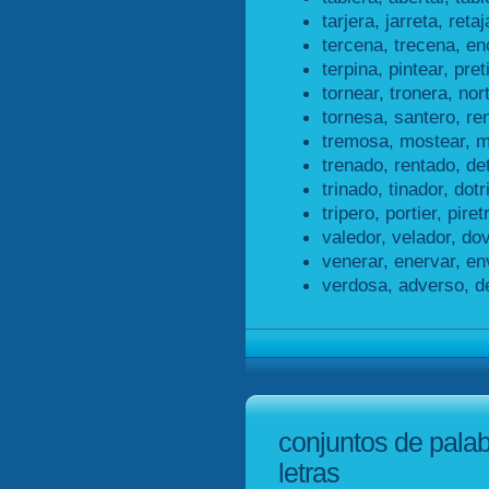
tarjera, jarreta, retaj
tercena, trecena, en
terpina, pintear, pret
tornear, tronera, nor
tornesa, santero, re
tremosa, mostear, m
trenado, rentado, de
trinado, tinador, dotr
tripero, portier, piret
valedor, velador, dov
venerar, enervar, en
verdosa, adverso, d
conjuntos de pala
letras