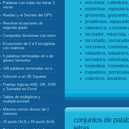
enculatar, calentura,
Palabras con todas las letras 2
veces
esportear, repostera
grosienta, grasiento,
Ruedas y el Secreto del GPS
praderosa, repasado
Resolver ecuaciones de
ratonesca, costaner
segundo grado
recitador, retorcida, 
Comprobar divisiones con resto
recortado, rectorado
Ecuaciones de 2 a 6 incógnitas
rinconera, conreinar,
con matrices
robladera, baladrero
5 palabras terminadas en u de
testadora, retostada
género femenino
torpedear, torpedera
148 palabras terminadas en u
trepadora, porretada
Solución a un 3D Squares
valentino, levantino,
Puertas lógicas AND, OR, XOR
y Sumador en Excel
Tablas de multiplicar y
multiplicaciones
Máximo común divisor de 2
números
conjuntos de pala
15 puzle (3x3) y 65 puzle (5x5)
letras