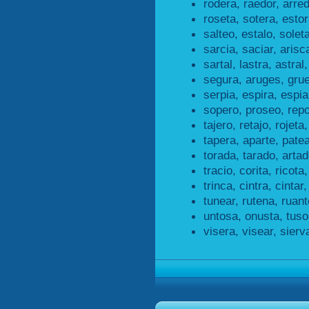
rodera, raedor, arred
roseta, sotera, estor
salteo, estalo, soleta
sarcia, saciar, arisc
sartal, lastra, astral,
segura, aruges, gru
serpia, espira, espia
sopero, proseo, rep
tajero, retajo, rojeta,
tapera, aparte, patea
torada, tarado, artad
tracio, corita, ricota,
trinca, cintra, cintar,
tunear, rutena, ruant
untosa, onusta, tuso
visera, visear, sierv