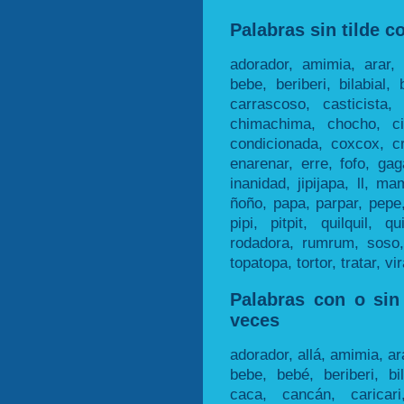
Palabras sin tilde c
adorador, amimia, arar, 
bebe, beriberi, bilabial,
carrascoso, casticista,
chimachima, chocho, ci
condicionada, coxcox, cr
enarenar, erre, fofo, gag
inanidad, jipijapa, ll, 
ñoño, papa, parpar, pepe, 
pipi, pitpit, quilquil, q
rodadora, rumrum, soso, t
topatopa, tortor, tratar, 
Palabras con o sin 
veces
adorador, allá, amimia, ar
bebe, bebé, beriberi, bil
caca, cancán, caricari