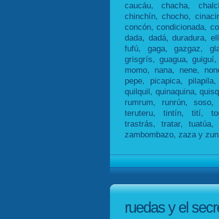
caucáu, chacha, chalc
chinchín, chocho, cinaci
concón, condicionada, co
dada, dadá, duradura, elle
fufú, gaga, gazgaz, glac
grisgrís, guagua, guiguí,
momo, nana, nene, nono
pepe, picapica, pilapila, 
quilquil, quinaquina, quisq
rumrum, runrún, soso, t
teruteru, tintín, tití, t
trastrás, tratar, tuatúa,
zambombazo, zaza y zun
ruedas y el secr