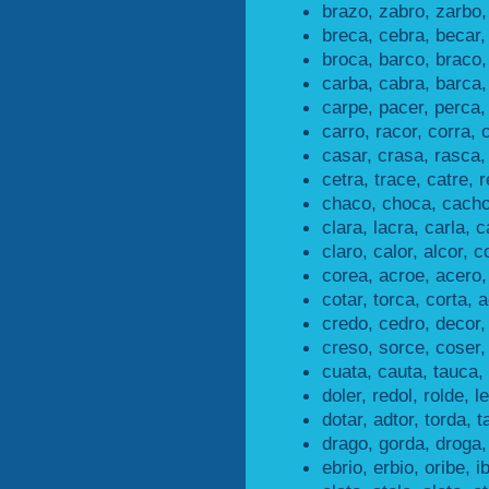
brazo, zabro, zarbo,
breca, cebra, becar,
broca, barco, braco,
carba, cabra, barca,
carpe, pacer, perca,
carro, racor, corra, 
casar, crasa, rasca,
cetra, trace, catre, r
chaco, choca, cacho
clara, lacra, carla, c
claro, calor, alcor, c
corea, acroe, acero,
cotar, torca, corta, a
credo, cedro, decor,
creso, sorce, coser,
cuata, cauta, tauca,
doler, redol, rolde, l
dotar, adtor, torda, t
drago, gorda, droga,
ebrio, erbio, oribe, i