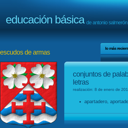
educación básica
de antonio salmerón
lo más recien
escudos de armas
conjuntos de pala
letras
realización: 8 de enero de 201
apartadero, aportade