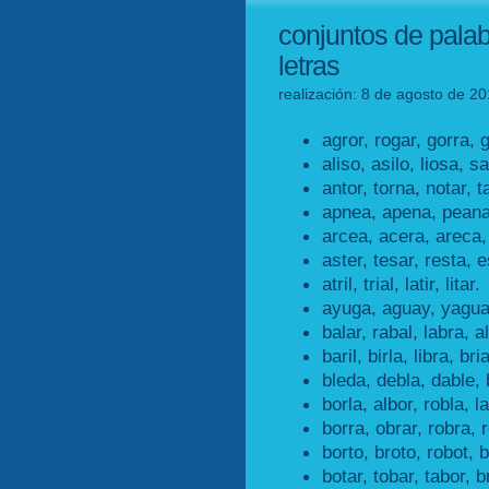
conjuntos de pala
letras
realización: 8 de agosto de 20
agror, rogar, gorra, 
aliso, asilo, liosa, sa
antor, torna, notar, t
apnea, apena, peana
arcea, acera, areca,
aster, tesar, resta, e
atril, trial, latir, litar.
ayuga, aguay, yagua
balar, rabal, labra, a
baril, birla, libra, bria
bleda, debla, dable, 
borla, albor, robla, l
borra, obrar, robra, 
borto, broto, robot, b
botar, tobar, tabor, b