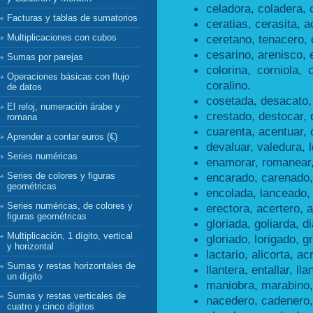
celadora, coladera, 
Facturas y tablas de sumatorios
ceratias, cerasita, a
ceretano, tenacero, 
Multiplicaciones con cubos
cesarino, arenisco, 
Sumas por parejas
colorina, corniola, 
Operaciones básicas con flujo
coralino.
de datos
cosetada, desacato,
El reloj, numeración árabe y
crestado, destocar, 
romana
cuarenta, acentuar, 
Aprender a contar euros (€)
devaluar, valedura, 
Series numéricas
enamorar, romanear
encarado, carenado,
Series de colores y figuras
geométricas
encolada, lanceado,
Series numéricas, de colores y
erectora, acertero, a
figuras geométricas
gloriada, goliarda, di
Multiplicación, 1 dígito, vertical
gloriado, lorigado, gr
y horizontal
lactario, alicorta, acr
Sumas y restas horizontales de
llantera, entallar, lla
un dígito
maniobra, marabino,
Sumas y restas verticales de
nacedero, cadenero,
cuatro y cinco dígitos