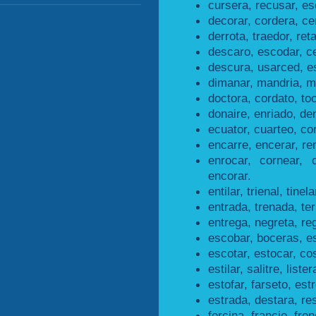
cursera, recusar, es
decorar, cordera, ce
derrota, traedor, ret
descaro, escodar, c
descura, usarced, e
dimanar, mandria, m
doctora, cordato, to
donaire, enriado, den
ecuator, cuarteo, co
encarre, encerar, re
enrocar, cornear, 
encorar.
entilar, trienal, tinela
entrada, trenada, te
entrega, negreta, re
escobar, boceras, e
escotar, estocar, co
estilar, salitre, lister
estofar, farseto, estr
estrada, destara, re
forcina, francio, fron