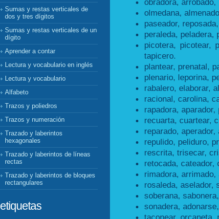
obradora, arrobado,
Sumas y restas verticales de
olmedana, almenado
dos y tres dígitos
paseador, reposada,
Sumas y restas verticales de un
peraleda, peladera, 
dígito
picotera, picotear, 
Aprender a contar
tapicero.
Lectura y vocabulario en inglés
plantear, prenatal, p
plenario, leporina, pe
Lectura y vocabulario
rabalero, elaborar, a
Alfabeto
racional, carolina, ca
Trazos y poliedros
rapadora, aparador, 
recuarta, cuartear, c
Trazos y numeración
reparado, aperador, 
Trazado y laberintos
repulido, peliduro, pr
hexagonales
rescrita, trisecar, cr
Trazado y laberintos de líneas
rectas
retocada, cateador, 
rimadora, arrimado,
Trazado y laberintos de bloques
rectangulares
rosaleda, aselador, 
soberana, sabonera,
etiquetas
sonadera, adonarse,
taconear, orcaneta, 