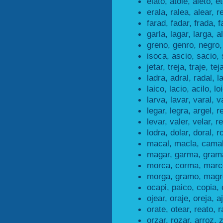
elato, atole, aleto, et
erala, ralea, alear, r
farad, fadar, frada, f
garla, lagar, larga, a
greno, genro, negro,
isoca, ascio, sacio, 
jetar, treja, traje, teja
ladra, adral, radal, l
laico, lacio, acilo, lo
larva, lavar, varal, v
legar, legra, argel, r
levar, valer, velar, r
lodra, dolar, doral, r
macal, macla, camal
magar, garma, gram
morca, corma, marc
morga, gramo, magr
ocapi, paico, copia, 
ojear, oraje, oreja, a
orate, otear, reato, r
orzar, rozar, arroz, 