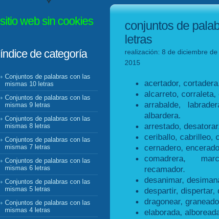
sitio web sin cookies
conjuntos de pala
letras
índice de categoría
realización: 8 de diciembre de
2015
Conjuntos de palabras con las
acertador, cortadera
mismas 10 letras
alcarreto, corraleta, 
Conjuntos de palabras con las
arrabalde, labrader
mismas 9 letras
albardera.
Conjuntos de palabras con las
arrestado, desatorar
mismas 8 letras
ceriballo, cabrilleo, 
Conjuntos de palabras con las
cernadero, encerado
mismas 7 letras
comadrera, marc
Conjuntos de palabras con las
recamador.
mismas 6 letras
desanimar, desimana
Conjuntos de palabras con las
mismas 5 letras
despartir, dispertar, 
dragonear, graneado
Conjuntos de palabras con las
mismas 4 letras
elaborada, alboreada