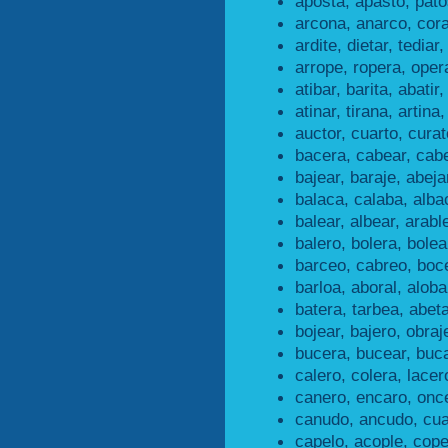
aposta, apasto, pato
arcona, anarco, cor
ardite, dietar, tediar,
arrope, ropera, opera
atibar, barita, abatir,
atinar, tirana, artina,
auctor, cuarto, curat
bacera, cabear, cab
bajear, baraje, abeja
balaca, calaba, alba
balear, albear, arabl
balero, bolera, bolea
barceo, cabreo, boc
barloa, aboral, aloba
batera, tarbea, abeta
bojear, bajero, obraj
bucera, bucear, buc
calero, colera, lacer
canero, encaro, once
canudo, ancudo, cu
capelo, acople, cope