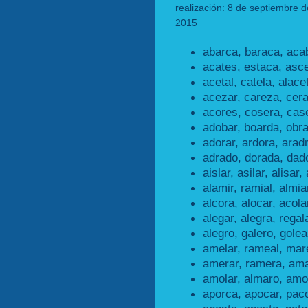
realización: 8 de septiembre d
2015
abarca, baraca, aca
acates, estaca, asce
acetal, catela, alacet
acezar, careza, cera
acores, cosera, cas
adobar, boarda, obr
adorar, ardora, aradr
adrado, dorada, dad
aislar, asilar, alisar, 
alamir, ramial, almia
alcora, alocar, acola
alegar, alegra, regal
alegro, galero, golea
amelar, rameal, mare
amerar, ramera, ama
amolar, almaro, amor
aporca, apocar, paco