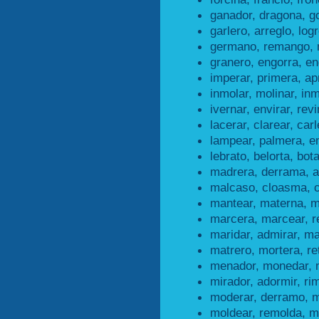
ganador, dragona, g
garlero, arreglo, logr
germano, remango, 
granero, engorra, en
imperar, primera, ap
inmolar, molinar, inm
ivernar, envirar, revi
lacerar, clarear, carl
lampear, palmera, e
lebrato, belorta, bota
madrera, derrama, a
malcaso, cloasma, 
mantear, materna, m
marcera, marcear, r
maridar, admirar, ma
matrero, mortera, re
menador, monedar, 
mirador, adormir, ri
moderar, derramo, m
moldear, remolda, m