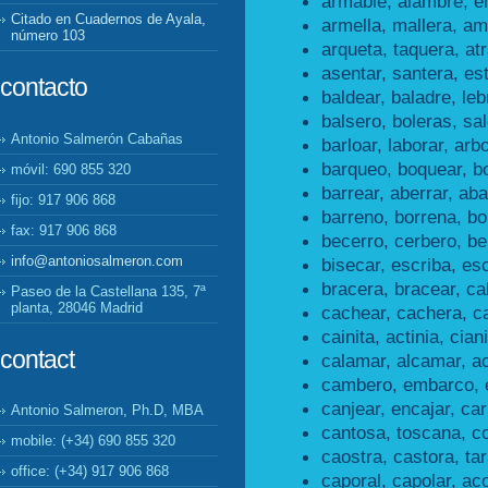
armable, alambre, e
Citado en Cuadernos de Ayala,
armella, mallera, ame
número 103
arqueta, taquera, at
asentar, santera, es
contacto
baldear, baladre, leb
balsero, boleras, sal
Antonio Salmerón Cabañas
barloar, laborar, arbo
barqueo, boquear, b
móvil: 690 855 320
barrear, aberrar, aba
fijo: 917 906 868
barreno, borrena, bo
fax: 917 906 868
becerro, cerbero, be
info@antoniosalmeron.com
bisecar, escriba, esc
bracera, bracear, ca
Paseo de la Castellana 135, 7ª
planta, 28046 Madrid
cachear, cachera, c
cainita, actinia, ciani
contact
calamar, alcamar, a
cambero, embarco, 
canjear, encajar, car
Antonio Salmeron, Ph.D, MBA
cantosa, toscana, c
mobile: (+34) 690 855 320
caostra, castora, ta
office: (+34) 917 906 868
caporal, capolar, aco