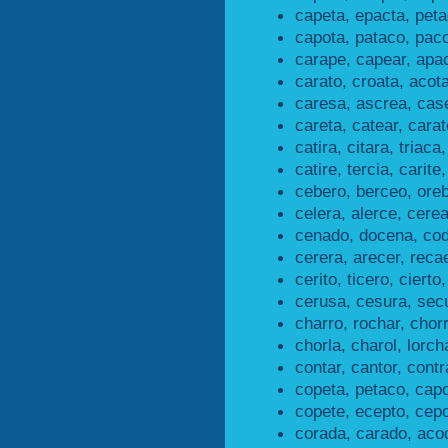
capeta, epacta, peta
capota, pataco, paco
carape, capear, apac
carato, croata, acota
caresa, ascrea, cas
careta, catear, carat
catira, citara, triaca,
catire, tercia, carite,
cebero, berceo, ore
celera, alerce, cerea
cenado, docena, co
cerera, arecer, recae
cerito, ticero, cierto,
cerusa, cesura, sec
charro, rochar, chorr
chorla, charol, lorch
contar, cantor, contr
copeta, petaco, capo
copete, ecepto, cepo
corada, carado, aco