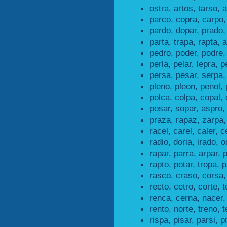
ostra, artos, tarso, a
parco, copra, carpo,
pardo, dopar, prado,
parta, trapa, rapta, a
pedro, poder, podre,
perla, pelar, lepra, p
persa, pesar, serpa,
pleno, pleon, penol, 
polca, colpa, copal, 
posar, sopar, aspro,
praza, rapaz, zarpa,
racel, carel, caler, c
radio, doria, irado, o
rapar, parra, arpar, 
rapto, potar, tropa, p
rasco, craso, corsa,
recto, cetro, corte, t
renca, cerna, nacer,
rento, norte, treno, t
rispa, pisar, parsi, p