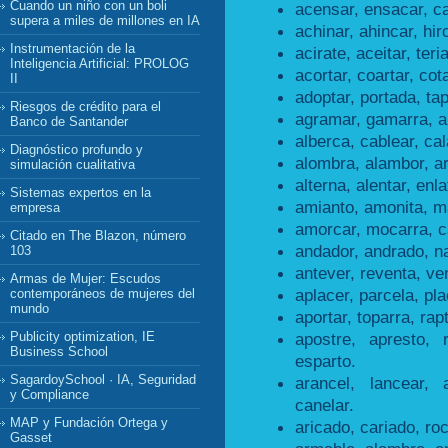
Cuando un niño con un boli
acensar, ensacar, c
supera a miles de millones en IA
achinar, ahincar, hir
Instrumentación de la
acirate, aceitar, teri
Inteligencia Artificial: PROLOG
acortar, coartar, cot
II
adoptar, portada, ta
Riesgos de crédito para el
agramar, gamarra, a
Banco de Santander
alberca, cablear, cal
Diagnóstico profundo y
alombra, alambor, a
simulación cualitativa
alterna, alentar, enla
Sistemas expertos en la
amianto, amonita, m
empresa
amorcar, mocarra, 
Citado en The Blazon, número
andador, andrado, n
103
antever, reventa, ve
Armas de Mujer: Escudos
aplacer, parcela, pla
contemporáneos de mujeres del
mundo
aportar, toparra, rap
apostre, apresto, 
Publicity optimization, IE
Business School
esparto.
SagardoySchool · IA, Seguridad
arancel, lancear, 
y Compliance
canelar.
MAP y Fundación Ortega y
aricado, cariado, roc
Gasset