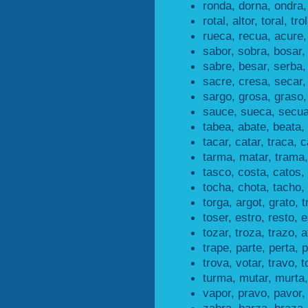
ronda, dorna, ondra,
rotal, altor, toral, tro
rueca, recua, acure,
sabor, sobra, bosar,
sabre, besar, serba,
sacre, cresa, secar,
sargo, grosa, graso,
sauce, sueca, secua
tabea, abate, beata,
tacar, catar, traca, c
tarma, matar, trama,
tasco, costa, catos,
tocha, chota, tacho,
torga, argot, grato, t
toser, estro, resto, e
tozar, troza, trazo, a
trape, parte, perta, p
trova, votar, travo, t
turma, mutar, murta,
vapor, pravo, pavor,
zabra, barza, braza,