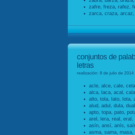
zafre, freza, rafez, f
zarca, craza, arcaz,
conjuntos de pala
letras
realización: 8 de julio de 2014
acle, alce, cale, cela
alca, laca, acal, cala
alto, tola, lato, lota, 
alud, adul, dula, dual
apto, topa, pato, pot
arel, lera, real, eral.
asín, ansí, anís, saí
asma, sama, masa,