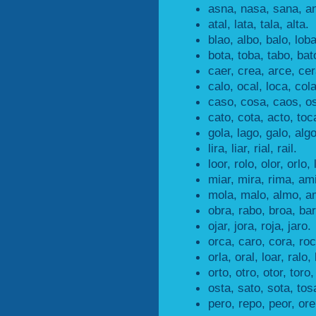
asna, nasa, sana, a
atal, lata, tala, alta.
blao, albo, balo, loba
bota, toba, tabo, bat
caer, crea, arce, cer
calo, ocal, loca, cola
caso, cosa, caos, o
cato, cota, acto, toc
gola, lago, galo, algo
lira, liar, rial, rail.
loor, rolo, olor, orlo, 
miar, mira, rima, ami
mola, malo, almo, a
obra, rabo, broa, bar
ojar, jora, roja, jaro.
orca, caro, cora, roc
orla, oral, loar, ralo, 
orto, otro, otor, toro,
osta, sato, sota, tos
pero, repo, peor, ore