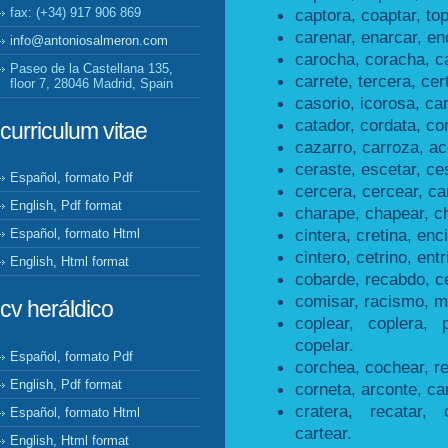
captora, coaptar, to
fax: (+34) 917 906 869
carenar, enarcar, en
info@antoniosalmeron.com
carocha, coracha, c
Paseo de la Castellana 135,
carrete, tercera, cer
floor 7, 28046 Madrid, Spain
casorio, icorosa, car
catador, cordata, co
curriculum vitae
cazarro, carroza, ac
ceraste, escetar, ce
Español, formato Pdf
cercera, cercear, ca
English, Pdf format
charape, chapear, c
cintera, cretina, enci
Español, formato Html
cintero, cetrino, entr
English, Html format
cobarde, recabdo, c
comisar, racismo, m
cv heráldico
coplear, coplera, 
copelar.
Español, formato Pdf
corchea, cochear, r
English, Pdf format
corneta, arconte, ca
cratera, recatar, 
Español, formato Html
cartear.
English, Html format