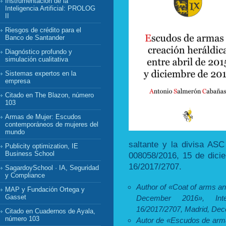
Instrumentación de la
Inteligencia Artificial: PROLOG
II
Riesgos de crédito para el
Banco de Santander
Diagnóstico profundo y
simulación cualitativa
Sistemas expertos en la
empresa
Citado en The Blazon, número
103
Armas de Mujer: Escudos
contemporáneos de mujeres del
mundo
saltante y la divisa AS
Publicity optimization, IE
Business School
008058/2016, 15 de dici
16/2017/2707.
SagardoySchool · IA, Seguridad
y Compliance
Author of «Coat of arms an
MAP y Fundación Ortega y
Gasset
December 2016», Intel
16/2017/2707, Madrid, Dec
Citado en Cuadernos de Ayala,
número 103
Autor de «Escudos de armas