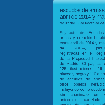
escudos de armas y
abril de 2014 y m
realización: 9 de marzo de 20
Soy autor de «Escudos
armas y creación heráld
entre abril de 2014 y ma
de 2015», pintur
registradas en el Regis
de la Propiedad Intelect
de Madrid, 30 páginas 
126 ilustraciones, 16
blanco y negro y 110 a col
de escudos de arma
otros objetos heráldic
incluyendo como seudón
sin anonimato un 
unicornio cuartelado
sotuer de oro y sab