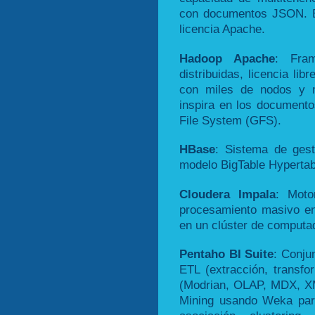
con documentos JSON. 
licencia Apache.
Hadoop Apache
: Fram
distribuidas, licencia lib
con miles de nodos y 
inspira en los documen
File System (GFS).
HBase
: Sistema de ges
modelo BigTable Hyperta
Cloudera Impala
: Moto
procesamiento masivo en
en un clúster de comput
Pentaho BI Suite
: Conju
ETL (extracción, transfo
(Modrian, OLAP, MDX, XM
Mining usando Weka para 