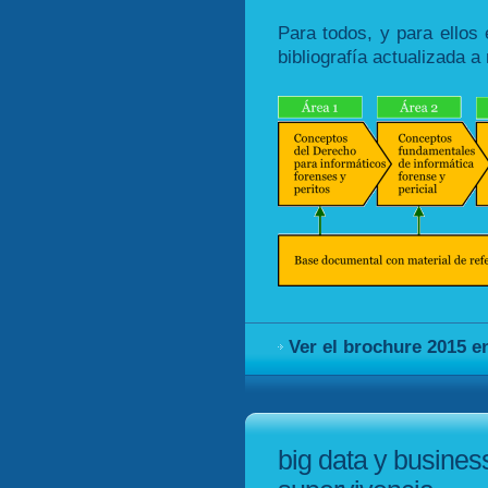
Para todos, y para ellos
bibliografía actualizada 
Ver el brochure 2015 
big data y business