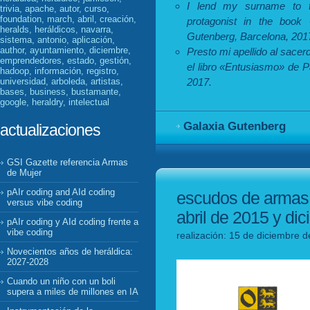
I lend my surname to th
trivia, apache, autor, curso,
foundation, march, abril, creación,
protagonist in the book
heralds, heráldicos, navarra,
Gutenberg, Barcelona, 201
sistema, antonio, aplicación,
author, ayuntamiento, diciembre,
Presto mi apellido al sace
emprendedores, estado, gestión,
el libro «Entusiasmo» de P
hadoop, información, registro,
universidad, arboleda, artistas,
2017.
bases, business, bustamante,
google, heraldry, intelectual
Galaxia Gutenberg
actualizaciones
GSI Gazette referencia Armas
de Mujer
pAIr coding and AId coding
escudos de armas y
versus vibe coding
abril de 2015 y di
pAIr coding y AId coding frente a
vibe coding
realización: 15 de diciembre d
Novecientos años de heráldica:
2027-2028
Cuando un niño con un boli
supera a miles de millones en IA