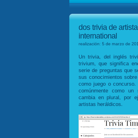
dos trivia de artis
international
realización: 5 de marzo de 201
Un trivia, del inglés triv
trivium, que significa e
serie de preguntas que s
sus conocimientos sobre
como juego o concurso. E
comúnmente como un sus
cambia en plural, por e
artistas heráldicos.