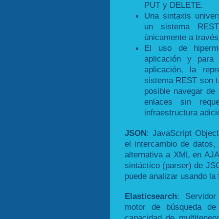
PUT y DELETE.
Una sintaxis univer
un sistema REST,
únicamente a través
El uso de hiperme
aplicación y para
aplicación, la re
sistema REST son t
posible navegar de
enlaces sin requ
infraestructura adici
JSON
: JavaScript Object
el intercambio de datos
alternativa a XML en AJAX
sintáctico (parser) de J
puede analizar usando la 
Elasticsearch
: Servido
motor de búsqueda de t
capacidad de multitenen