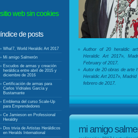
sitio web sin cookies
índice de posts
Wha!7, World Heraldic Art 2017
Author of 20 heraldic ar
Heraldic Art 2017», Madri
Mi amigo Salmerón
February of 2017.
Escudos de armas y creación
Autor de 20 obras de arte 
heráldica entre abril de 2015 y
diciembre de 2016
Heraldic Art 2017», Madrid
febrero de 2017.
Certificación de armas para
Carlos Vidriales García y
Bustamante
Emblema del curso Scale-Up
para Emprendedores
Ce Jamieson en Professional
Heraldry
mi amigo salme
Dos trivia de Artistas Heráldicos
en Heralds International