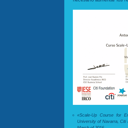
«Scale-Up Course for En
University of Navarra, Citi
March of 2016