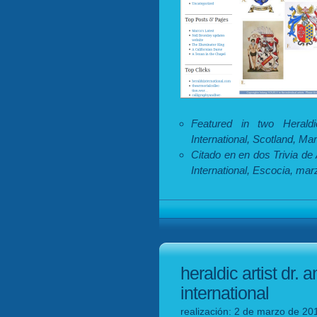
Featured in two Heraldi
International, Scotland, Ma
Citado en en dos Trivia de
International, Escocia, mar
heraldic artist dr.
international
realización: 2 de marzo de 201