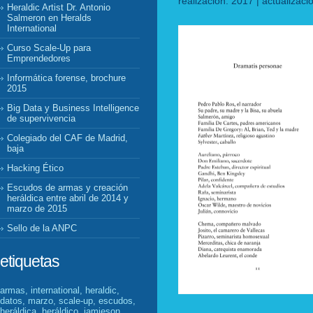
realización: 2017 | actualizac
Heraldic Artist Dr. Antonio
Salmeron en Heralds
International
Curso Scale-Up para
Emprendedores
Informática forense, brochure
2015
Big Data y Business Intelligence
de supervivencia
Colegiado del CAF de Madrid,
baja
Hacking Ético
Escudos de armas y creación
heráldica entre abril de 2014 y
marzo de 2015
Sello de la ANPC
etiquetas
armas, international, heraldic,
datos, marzo, scale-up, escudos,
heráldica, heráldico, jamieson,