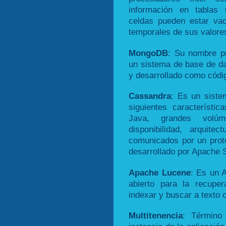
información en tablas 
celdas pueden estar vac
temporales de sus valores
MongoDB
: Su nombre p
un sistema de base de d
y desarrollado como códig
Cassandra
: Es un sist
siguientes característic
Java, grandes volúme
disponibilidad, arquite
comunicados por un pro
desarrollado por Apache 
Apache Lucene
: Es un A
abierto para la recuper
indexar y buscar a texto 
Multitenencia
: Término