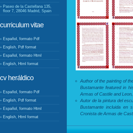
Paseo de la Castellana 135,
floor 7, 28046 Madrid, Spain
curriculum vitae
Español, formato Pdf
English, Pdf format
Español, formato Html
English, Html format
cv heráldico
Author of the painting of t
Bustamante featured in his
Español, formato Pdf
Armas of Castile and Leon,
Autor de la pintura del es
English, Pdf format
Bustamante incluida en s
Español, formato Html
Cronista de Armas de Casti
English, Html format