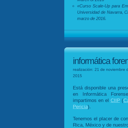
«Curso Scale-Up para Em
Universidad de Navarra, Ci
marzo de 2016.
informática for
realización: 21 de noviembre d
2015
Está disponible una pre
en Informática Foren
impartimos en el
CIIP
(
Ca
Pericia
).
Tenemos el placer de co
Rica, México y de nuestr