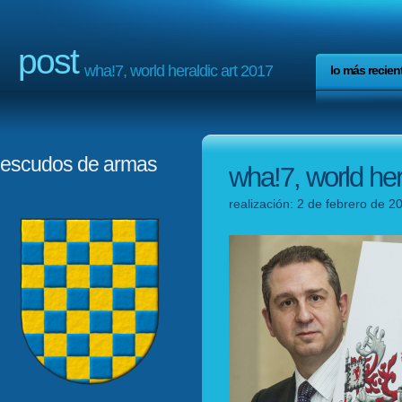
post
wha!7, world heraldic art 2017
lo más recien
escudos de armas
wha!7, world her
realización: 2 de febrero de 2