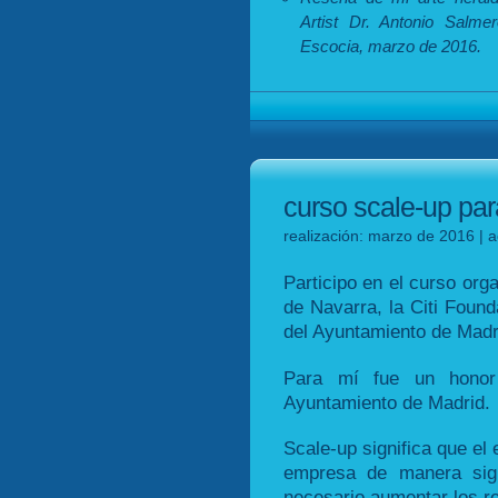
Artist Dr. Antonio Salmer
Escocia, marzo de 2016.
curso scale-up pa
realización: marzo de 2016 | a
Participo en el curso org
de Navarra, la Citi Found
del Ayuntamiento de Madr
Para mí fue un honor 
Ayuntamiento de Madrid.
Scale-up significa que el
empresa de manera sign
necesario aumentar los r