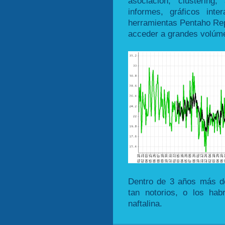
asociación, clustering,
informes, gráficos int
herramientas Pentaho Re
acceder a grandes volúm
Dentro de 3 años más de
tan notorios, o los ha
naftalina.