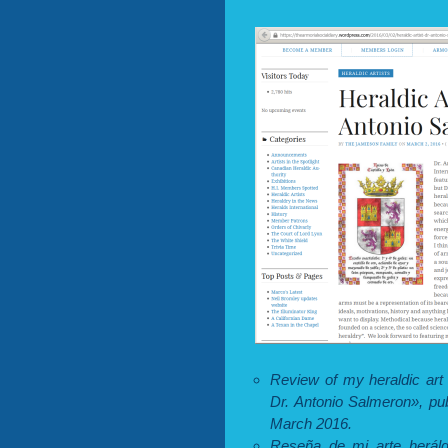
Review of my heraldic art
Dr. Antonio Salmeron», pub
March 2016.
Reseña de mi arte heráld