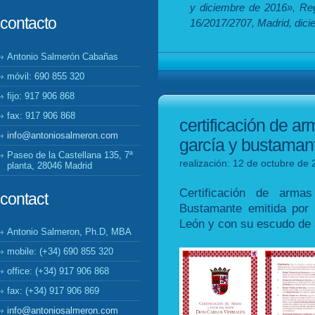
y diciembre de 2016», Reg
contacto
16/2017/2707, Madrid, dici
Antonio Salmerón Cabañas
móvil: 690 855 320
fijo: 917 906 868
fax: 917 906 868
certificación de ar
info@antoniosalmeron.com
garcía y bustaman
Paseo de la Castellana 135, 7ª
realización: 12 de octubre de 
planta, 28046 Madrid
Certificación de arma
contact
Bustamante emitida por 
León y con su escudo de 
Antonio Salmeron, Ph.D, MBA
mobile: (+34) 690 855 320
office: (+34) 917 906 868
fax: (+34) 917 906 869
info@antoniosalmeron.com