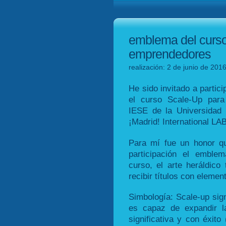
emblema del curso
emprendedores
realización: 2 de junio de 201
He sido invitado a partic
el curso Scale-Up para
IESE de la Universidad 
¡Madrid! International LAB
Para mí fue un honor qu
participación el emble
curso, el arte heráldico 
recibir títulos con eleme
Simbología: Scale-up sign
es capaz de expandir l
significativa y con éxito