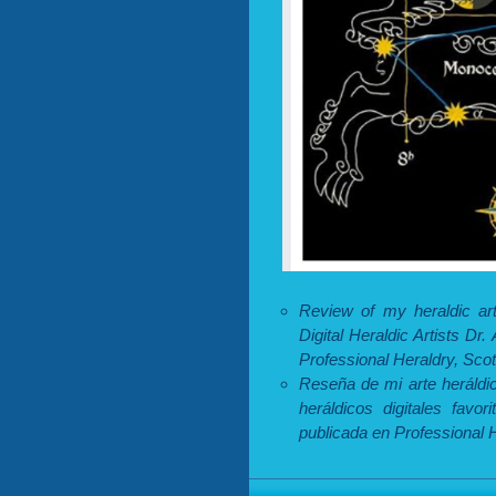
Review of my heraldic a
Digital Heraldic Artists D
Professional Heraldry, Sco
Reseña de mi arte heráldi
heráldicos digitales favo
publicada en Professional 