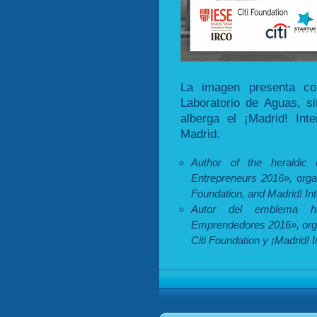
La imagen presenta com
Laboratorio de Aguas, si
alberga el ¡Madrid! Int
Madrid.
Author of the heraldic
Entrepreneurs 2016», orga
Foundation, and Madrid! In
Autor del emblema he
Emprendedores 2016», orga
Citi Foundation y ¡Madrid! 