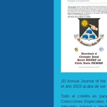
¡El Annual Journal of the
el año 2023 acaba de ser 
Todo el crédito es par
Colecciones Especiales, 
(Heraldry Ireland y Vexil