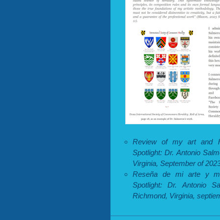
Review of my art and he
Spotlight: Dr. Antonio Sa
Virginia, September of 2023
Reseña de mi arte y met
Spotlight: Dr. Antonio 
Richmond, Virginia, septie