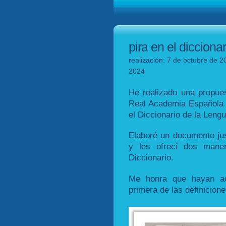
pira en el dicciona
realización: 7 de octubre de 2
2024
He realizado una propuest
Real Academia Española r
el Diccionario de la Leng
Elaboré un documento just
y les ofrecí dos maner
Diccionario.
Me honra que hayan ac
primera de las definicione