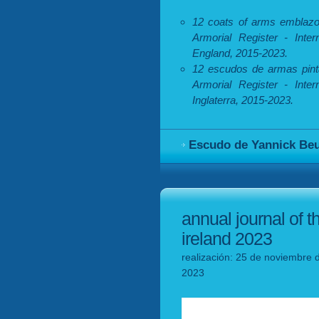
12 coats of arms emblaz
Armorial Register - Inter
England, 2015-2023.
12 escudos de armas pint
Armorial Register - Inter
Inglaterra, 2015-2023.
Escudo de Yannick Beu
annual journal of t
ireland 2023
realización: 25 de noviembre 
2023