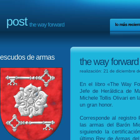
post
the way forward
lo más recien
escudos de armas
the way forward
realización: 21 de diciembre d
En el libro «The Way Fo
Jefe de Heráldica de M
Michele Tollis Olivari en 
un gran honor.
Corresponde al registro
las armas del Barón Mich
siguiendo la certificac
último Rey de Armas del