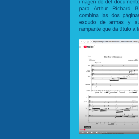
imagen de del documento 
para Arthur Richard B
combina las dos página
escudo de armas y su 
rampante que da título a l