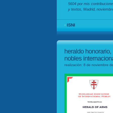
5604 por mis contribucione
y textos, Madrid, noviembr
ISNI
heraldo honorario,
nobles internacion
realización: 8 de noviembre d