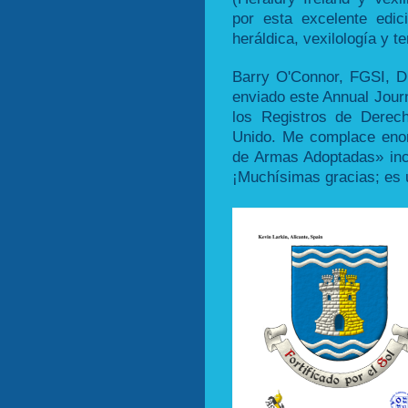
por esta excelente edic
heráldica, vexilología y 
Barry O'Connor, FGSI, D
enviado este Annual Jour
los Registros de Derec
Unido. Me complace eno
de Armas Adoptadas» inc
¡Muchísimas gracias; es 