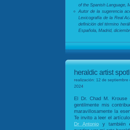
of the Spanish Language, 
Autor de la sugerencia ac
Lexicografía de la Real A
definición del término herá
Española, Madrid, diciembr
heraldic artist spot
realización: 12 de septiembre 
2024
El Dr. Chad M. Krouse 
gentilmente mis contribu
maravillosamente la esen
Te invito a leer el artícu
Dr Antonio
y también 