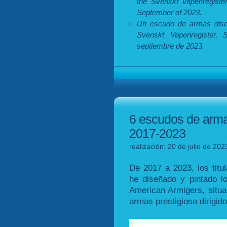
the Svenskt Vapenregister
September of 2023.
Un escudo de armas diseñ
Svenskt Vapenregister, 
septiembre de 2023.
6 escudos de arma
2017-2023
realización: 20 de julio de 202
De 2017 a 2023, los tit
he diseñado y pintado l
American Armigers, situa
armas prestigioso dirigid