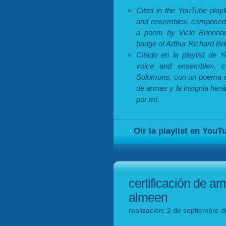
Cited in the YouTube playl
and ensemble», composed 
a poem by Vicki Brinnhard
badge of Arthur Richard B
Citado en la playlist de 
voice and ensemble», 
Solomons, con un poema de
de armas y la insignia herá
por mí.
Oir la playlist en YouT
certificación de a
almeen
realización: 2 de septiembre 