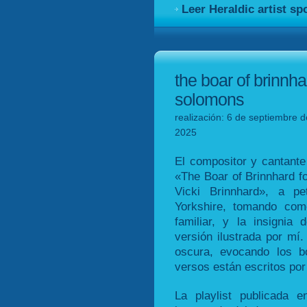
Leer Heraldic artist sp
the boar of brinnha
solomons
realización: 6 de septiembre d
2025
El compositor y cantant
«The Boar of Brinnhard 
Vicki Brinnhard», a pe
Yorkshire, tomando com
familiar, y la insignia 
versión ilustrada por mí
oscura, evocando los b
versos están escritos por
La playlist publicada 