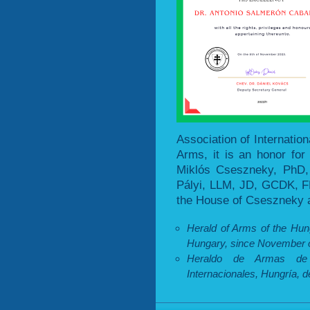
Association of Internatio
Arms, it is an honor for
Miklós Cseszneky, PhD,
Pályi, LLM, JD, GCDK, FH
the House of Cseszneky a
Herald of Arms of the Hung
Hungary, since November o
Heraldo de Armas de
Internacionales, Hungría, 