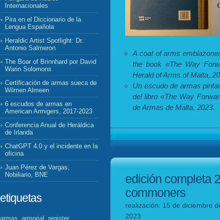
Internacionales
Pira en el Diccionario de la
Lengua Española
Heraldic Artist Spotlight: Dr.
Antonio Salmeron
A coat of arms emblazoned
The Boar of Brinnhard por David
the book «The Way Forwa
Warin Solomons
Herald of Arms of Malta, 2
Certificación de armas sueca de
Un escudo de armas pintado
Wilmen Almeen
del libro «The Way Forwar
6 escudos de armas en
de Armas de Malta, 2023.
American Armigers, 2017-2023
Conferencia Anual de Heráldica
de Irlanda
ChatGPT 4.0 y el incidente en la
oficina
Juan Pérez de Vargas,
Nobiliario, BNE
edición completa 2
commoners
etiquetas
realización: 15 de diciembre d
2023
armas, armorial, register,