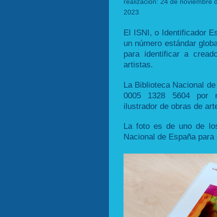
realización: 24 de noviembre 
2023
El ISNI, o Identificador 
un número estándar global
para identificar a cread
artistas.
La Biblioteca Nacional d
0005 1328 5604 por m
ilustrador de obras de art
La foto es de uno de los
Nacional de España para 