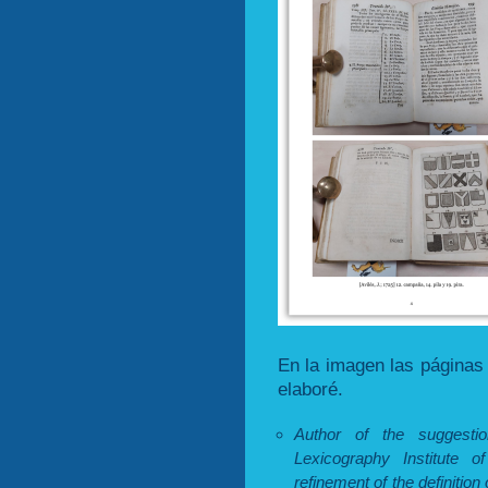
En la imagen las páginas 
elaboré.
Author of the suggest
Lexicography Institute 
refinement of the definition