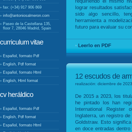
requiriendo el mismo ni
lograr resultados satisfac
fax: (+34) 917 906 869
sido algo sencillo, te
info@antoniosalmeron.com
herramienta a modelizac
Paseo de la Castellana 135,
futuro para evaluar su c
floor 7, 28046 Madrid, Spain
curriculum vitae
Leerlo en PDF
Español, formato Pdf
English, Pdf format
Español, formato Html
12 escudos de arma
English, Html format
realización: diciembre de 2023
cv heráldico
De 2015 a 2023, los tit
he pintado los han reg
International Register
Español, formato Pdf
Inglaterra, un registro de
English, Pdf format
Goldstraw. Esto signific
Español, formato Html
en doce entradas dentro 