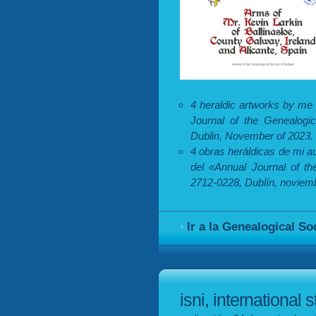
4 heraldic artworks by me
Journal of the Genealogic
Dublin, November of 2023.
4 obras heráldicas de mi a
del «Annual Journal of th
2712-0228, Dublín, noviem
Ir a la Genealogical So
isni, international