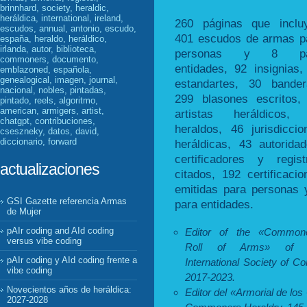
brinnhard, society, heraldic,
heráldica, international, ireland,
260 páginas que inclu
escudos, annual, antonio, escudo,
401 escudos de armas p
españa, heraldo, heráldico,
irlanda, autor, biblioteca,
personas y 8 pa
commoners, documento,
entidades, 92 insignias,
emblazoned, española,
genealogical, imagen, journal,
estandartes, 30 bander
nacional, nobles, pintadas,
299 blasones escritos,
pintado, reels, algoritmo,
american, armigers, artist,
artistas heráldicos,
chatgpt, contribuciones,
heraldos, 46 jurisdiccio
cseszneky, datos, david,
diccionario, forward
heráldicas, 43 autoridad
certificadores y regist
actualizaciones
citados, 192 certificacio
emitidas para personas 
GSI Gazette referencia Armas
para entidades.
de Mujer
pAIr coding and AId coding
Editor of the «Commone
versus vibe coding
Roll of Arms» of 
pAIr coding y AId coding frente a
International Society of C
vibe coding
2017-2023.
Novecientos años de heráldica:
Editor del «Armorial de lo
2027-2028