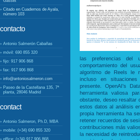
Gasset
Citado en Cuadernos de Ayala,
número 103
contacto
Antonio Salmerón Cabañas
móvil: 690 855 320
las preferencias del 
fijo: 917 906 868
comportamiento del usua
fax: 917 906 868
algoritmo de Reels le re
incluso en situaciones
info@antoniosalmeron.com
presente. OpenAI's Dat
Paseo de la Castellana 135, 7ª
planta, 28046 Madrid
herramienta valiosa pa
obstante, deseo resaltar
contact
estos datos al análisis e
propia herramienta ha se
retener recuerdos de sesi
Antonio Salmeron, Ph.D, MBA
contribuciones más valio
mobile: (+34) 690 855 320
la necesidad de reintrodu
office: (+34) 917 906 868