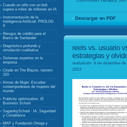
Commoners Heraldry, 145 e
Cuando un niño con un boli
supera a miles de millones en IA
Instrumentación de la
Descargar en PDF
Inteligencia Artificial: PROLOG
II
Riesgos de crédito para el
Banco de Santander
Diagnóstico profundo y
reels vs. usuario v
simulación cualitativa
estrategias y olvid
Sistemas expertos en la
empresa
realización: 6 de diciembre de
2023
Citado en The Blazon, número
103
Armas de Mujer: Escudos
contemporáneos de mujeres del
mundo
Publicity optimization, IE
Business School
SagardoySchool · IA, Seguridad
y Compliance
MAP y Fundación Ortega y