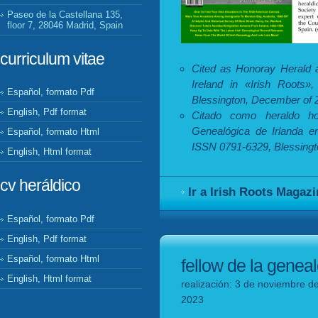
Paseo de la Castellana 135,
floor 7, 28046 Madrid, Spain
curriculum vitae
Cited as Honoray Herald a
Ireland in «Irish Roots
Español, formato Pdf
Blessington, December of 
English, Pdf format
Citado como heraldo h
Genealógica de Irlanda e
Español, formato Html
ISSN 0791-6329, Blessingt
English, Html format
cv heráldico
Ir a Irish Roots Magaz
Español, formato Pdf
English, Pdf format
Español, formato Html
fellow de la geneal
English, Html format
realización: 3 de noviembre d
2023