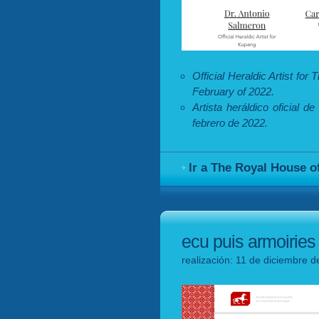
Official Heraldic Artist f
February of 2022.
Artista heráldico oficial
febrero de 2022.
Ir a The Royal House 
ecu puis armoiries
realización: 11 de diciembre d