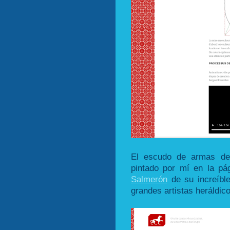
El escudo de armas de 
pintado por mí en la p
Salmerón
de su increíble
grandes artistas heráldic