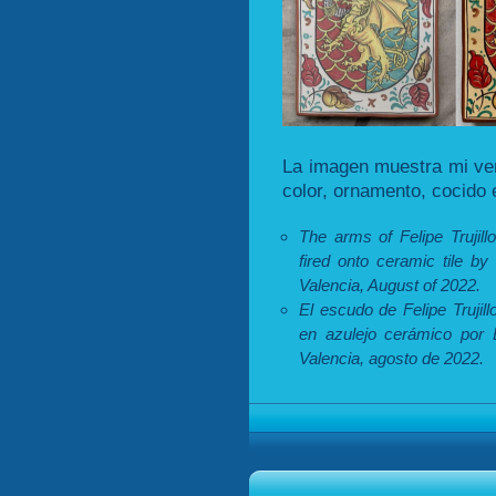
La imagen muestra mi vers
color, ornamento, cocido
The arms of Felipe Truji
fired onto ceramic tile by
Valencia, August of 2022.
El escudo de Felipe Trujil
en azulejo cerámico por E
Valencia, agosto de 2022.