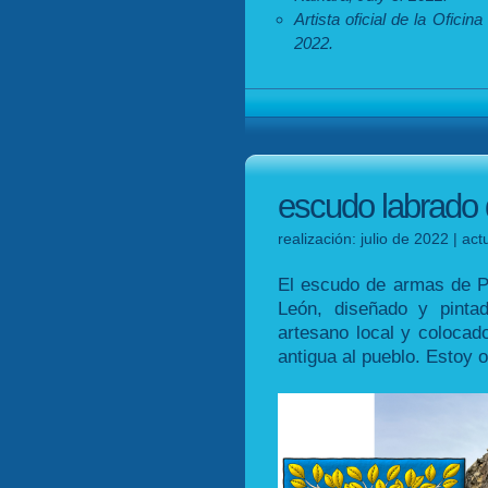
Artista oficial de la Oficin
2022.
escudo labrado 
realización: julio de 2022 | ac
El escudo de armas de Pe
León, diseñado y pinta
artesano local y colocad
antigua al pueblo. Estoy o