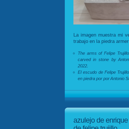
La imagen muestra mi ve
trabajo en la piedra arme
The arms of Felipe Truji
carved in stone by Anton
2022.
El escudo de Felipe Trujil
en piedra por por Antonio 
azulejo de enrique
de felipe trujillo