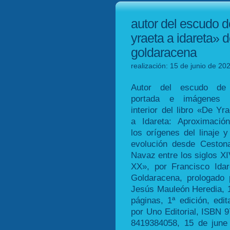
autor del escudo d
yraeta a idareta» d
goldaracena
realización: 15 de junio de 20
Autor del escudo de
portada e imágenes 
interior del libro «De Yra
a Idareta: Aproximació
los orígenes del linaje y
evolución desde Ceston
Navaz entre los siglos XI
XX», por Francisco Idar
Goldaracena, prologado 
Jesús Mauleón Heredia, 
páginas, 1ª edición, edit
por Uno Editorial, ISBN 9
8419384058, 15 de june