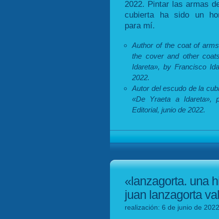
2022. Pintar las armas de
cubierta ha sido un ho
para mí.
Author of the coat of arm
the cover and other coat
Idareta», by Francisco Id
2022.
Autor del escudo de la cubie
«De Yraeta a Idareta», 
Editorial, junio de 2022.
«lanzagorta. una h
juan lanzagorta val
realización: 6 de junio de 202