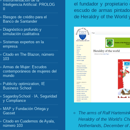
Instrumentación de la
el fundador y propietario
Inteligencia Artificial: PROLOG
II
escudo de armas pintado 
de Heraldry of the World
Riesgos de crédito para el
Banco de Santander
Diagnóstico profundo y
simulación cualitativa
Sistemas expertos en la
empresa
Citado en The Blazon, número
103
Armas de Mujer: Escudos
contemporáneos de mujeres del
mundo
Publicity optimization, IE
Business School
SagardoySchool · IA, Seguridad
y Compliance
MAP y Fundación Ortega y
The arms of Ralf Hartemin
Gasset
Heraldry of the World's C
Citado en Cuadernos de Ayala,
Netherlands, December of 
número 103