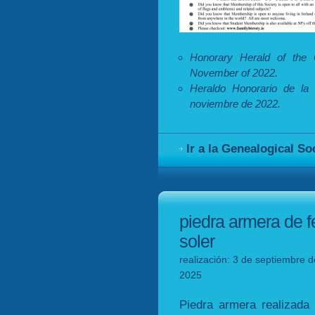
Honorary Herald of the G
November of 2022.
Heraldo Honorario de la G
noviembre de 2022.
Ir a la Genealogical So
piedra armera de fel
soler
realización: 3 de septiembre d
2025
Piedra armera realizada