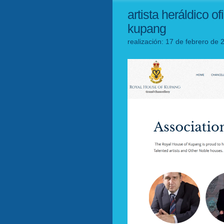
artista heráldico of
kupang
realización: 17 de febrero de 