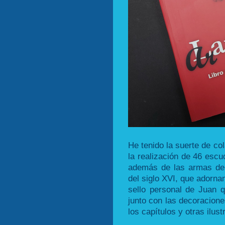
He tenido la suerte de co
la realización de 46 escu
además de las armas de
del siglo XVI, que adornan
sello personal de Juan q
junto con las decoracion
los capítulos y otras ilus