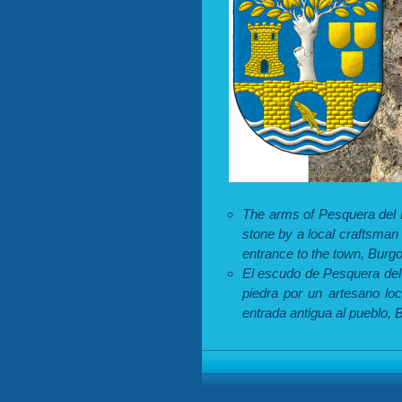
The arms of Pesquera del 
stone by a local craftsman
entrance to the town, Burgo
El escudo de Pesquera del 
piedra por un artesano lo
entrada antigua al pueblo, B