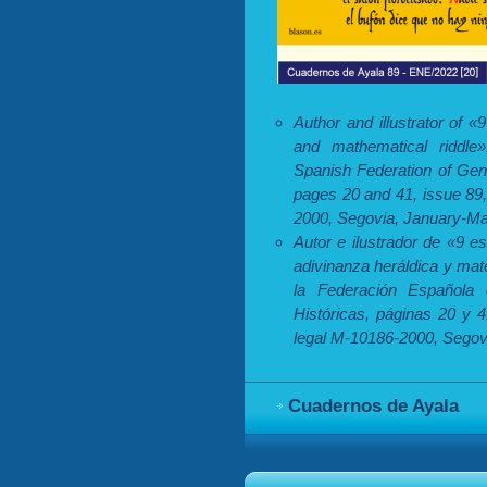
Author and illustrator of «
and mathematical riddle
Spanish Federation of Gene
pages 20 and 41, issue 89
2000, Segovia, January-Ma
Autor e ilustrador de «9 e
adivinanza heráldica y ma
la Federación Española 
Históricas, páginas 20 y 
legal M-10186-2000, Segov
Cuadernos de Ayala