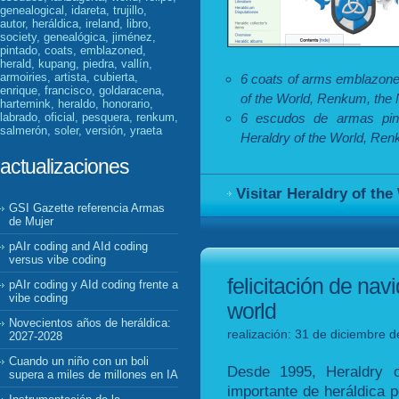
genealogical, idareta, trujillo,
autor, heráldica, ireland, libro,
society, genealógica, jiménez,
pintado, coats, emblazoned,
herald, kupang, piedra, vallín,
armoiries, artista, cubierta,
6 coats of arms emblazone
enrique, francisco, goldaracena,
of the World, Renkum, the 
hartemink, heraldo, honorario,
6 escudos de armas pint
labrado, oficial, pesquera, renkum,
salmerón, soler, versión, yraeta
Heraldry of the World, Re
actualizaciones
Visitar Heraldry of the
GSI Gazette referencia Armas
de Mujer
pAIr coding and AId coding
versus vibe coding
felicitación de nav
pAIr coding y AId coding frente a
vibe coding
world
Novecientos años de heráldica:
realización: 31 de diciembre d
2027-2028
Cuando un niño con un boli
Desde 1995, Heraldry 
supera a miles de millones en IA
importante de heráldica p