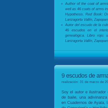
Author of the coat of arm
well as 46 coats of arms i
Hypothesis. Red Book: One
Lanzagorta Vallín, Zapopan,
Autor del escudo de la cub
46 escudos en el interio
genealógica. Libro rojo: 
Lanzagorta Vallín, Zapopan,
9 escudos de armas
realización: 31 de marzo de 2
Soy el autor e ilustrado
de baile, una adivinanza
en Cuadernos de Ayala, l
de Genealogía y Heráldica