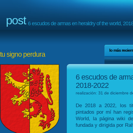
post
6 escudos de armas en heraldry of the world, 201
lo más recien
tu signo perdura
6 escudos de armas
2018-2022
realización: 31 de diciembre d
De 2018 a 2022, los ti
pintados por mí han regi
World, la página wiki d
fundada y dirigida por Ra