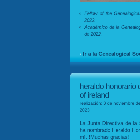
Fellow of the Genealogica
2022.
Académico de la Genealogi
de 2022.
Ir a la Genealogical So
heraldo honorario 
of ireland
realización: 3 de noviembre d
2023
La Junta Directiva de la
ha nombrado Heraldo Hono
mí. !Muchas gracias!