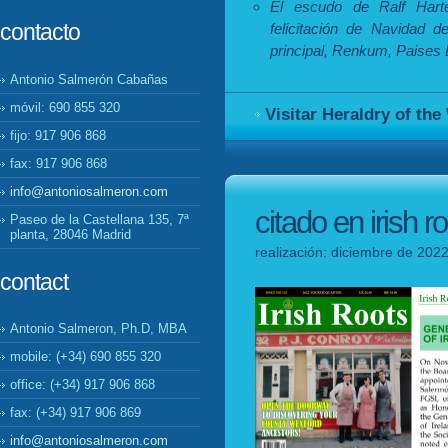
El escudo de Ralf Harte
contacto
felicitación de Navidad 
principal, Renkum, Paises 
Antonio Salmerón Cabañas
móvil: 690 855 320
Visitar Heraldry of the
fijo: 917 906 868
fax: 917 906 868
info@antoniosalmeron.com
citado en irish r
Paseo de la Castellana 135, 7ª
planta, 28046 Madrid
realización: diciembre de 2022
contact
Antonio Salmeron, Ph.D, MBA
mobile: (+34) 690 855 320
office: (+34) 917 906 868
fax: (+34) 917 906 869
info@antoniosalmeron.com